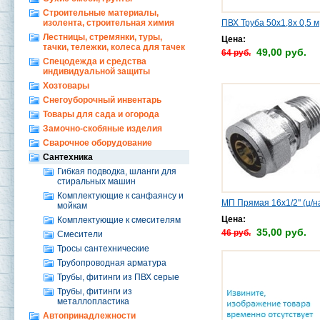
Строительные материалы,
изолента, строительная химия
ПВХ Труба 50х1,8х 0,5 м
Лестницы, стремянки, туры,
Цена:
тачки, тележки, колеса для тачек
49,00 руб.
64 руб.
Спецодежда и средства
индивидуальной защиты
Хозтовары
Снегоуборочный инвентарь
Товары для сада и огорода
Замочно-скобяные изделия
Сварочное оборудование
Сантехника
Гибкая подводка, шланги для
стиральных машин
Комплектующие к санфаянсу и
МП Прямая 16х1/2" (ц/н
мойкам
Цена:
Комплектующие к смесителям
35,00 руб.
46 руб.
Смесители
Тросы сантехнические
Трубопроводная арматура
Трубы, фитинги из ПВХ серые
Трубы, фитинги из
металлопластика
Автопринадлежности