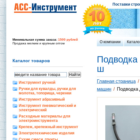
Поставки стро
Минимальная сумма заказа:
1500 рублей
О компании
Катало
Продажа мелким и крупным оптом
Подводка д
Каталог товаров
ш
Главная страница
/
Инструмент ручной
машин
/
Подводка д
Ручки для кувалды, ручки для
молотка, топорища, черенки
Инструмент абразивный
Инструмент пневматический и
электрический
Расходные материалы для
электроинструмента
Крепеж, крепежный инструмент
Электротехнические изделия
Сухие смеси, грунты