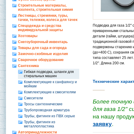
Строительные материалы,
изолента, строительная химия
Лестницы, стремянки, туры,
тачки, тележки, колеса для тачек
Подводка для газа 1/2"
Спецодежда и средства
индивидуальной защиты
приваренными стальным
Хозтовары
детали (гайки, штуцера
традиционной газовой п
Снегоуборочный инвентарь
подвержены старению и
Товары для сада и огорода
(до+400 С), сохраняя 
Замочно-скобяные изделия
типа составляет 25 лет
Сварочное оборудование
1/2". Длина 200 см.
Сантехника
Гибкая подводка, шланги для
стиральных машин
Технические харак
Комплектующие к санфаянсу и
мойкам
Комплектующие к смесителям
Смесители
Более точную 
Тросы сантехнические
для газа 1/2" с
Трубопроводная арматура
на нашу проду
Трубы, фитинги из ПВХ серые
Трубы, фитинги из
заявку
.
металлопластика
Автопринадлежности