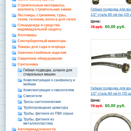
Строительные материалы,
изолента, строительная химия
Гибкая подводка для в
1/2" сталь 60 см г/ш (20 
Лестницы, стремянки, туры,
тачки, тележки, колеса для тачек
Цена:
Спецодежда и средства
60,00 руб.
78 руб.
индивидуальной защиты
Хозтовары
Снегоуборочный инвентарь
Товары для сада и огорода
Замочно-скобяные изделия
Сварочное оборудование
Сантехника
Гибкая подводка, шланги для
стиральных машин
Комплектующие к санфаянсу и
мойкам
Гибкая подводка для в
Комплектующие к смесителям
1/2" сталь 80 см г/г (20 ш
Смесители
Цена:
Тросы сантехнические
60,00 руб.
78 руб.
Трубопроводная арматура
Трубы, фитинги из ПВХ серые
Трубы, фитинги из
металлопластика
Автопринадлежности