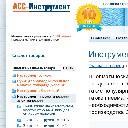
Поставки стро
Минимальная сумма заказа:
1500 рублей
О компании
Катало
Продажа мелким и крупным оптом
Инструмен
Каталог товаров
Главная страница
/
Инструмент ручной
Пневматически
Ручки для кувалды, ручки для
представлены 
молотка, топорища, черенки
такие популяр
Инструмент абразивный
Инструмент пневматический и
также пневмат
электрический
необходимост
Пневматические краскопульты,
молотки отбойные, пики для
производства 
отбойных молотков
Электроинструмент MAKITA
Электроинструмент Калибр