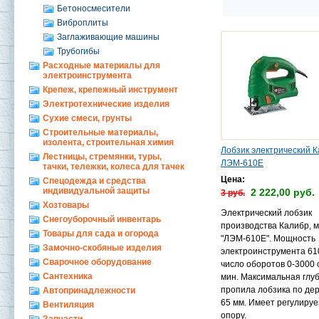
Бетоносмесители
Виброплиты
Заглаживающие машины
Трубогибы
Расходные материалы для
электроинструмента
Крепеж, крепежный инструмент
Электротехнические изделия
Сухие смеси, грунты
Строительные материалы,
изолента, строительная химия
Лобзик электрический 
Лестницы, стремянки, туры,
ЛЭМ-610Е
тачки, тележки, колеса для тачек
Цена:
Спецодежда и средства
индивидуальной защиты
2 222,00 руб.
3 руб.
Хозтовары
Электрический лобзик
Снегоуборочный инвентарь
производства Калибр, 
Товары для сада и огорода
"ЛЭМ-610Е". Мощность
Замочно-скобяные изделия
электроинструмента 610
Сварочное оборудование
число оборотов 0-3000 
Сантехника
мин. Максимальная глу
пропила лобзика по де
Автопринадлежности
65 мм. Имеет регулиру
Вентиляция
опору.