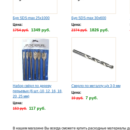
Бур SDS-max 25х1000
Бур SDS-max 30х600
Цена:
Цена:
1349 руб.
1826 руб.
1754 руб.
2374 руб.
Набор свёрл по дереву
Сверло по металлу ц/х 3,0 мм
перьевых (6 шт.-10, 12, 16, 18,
Цена:
20, 25 мм)
7 руб.
10 руб.
Цена:
117 руб.
153 руб.
В нашем магазине Вы всегда сможете купить расходные материалы д