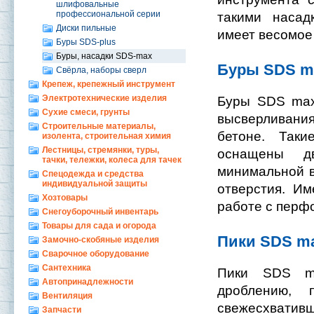
шлифовальные
профессиональной серии
такими насад
Диски пильные
имеет весомое
Буры SDS-plus
Буры, насадки SDS-max
Буры SDS m
Свёрла, наборы сверл
Крепеж, крепежный инструмент
Электротехнические изделия
Буры SDS max
Сухие смеси, грунты
высверливания 
Строительные материалы,
бетоне. Таки
изолента, строительная химия
Лестницы, стремянки, туры,
оснащены д
тачки, тележки, колеса для тачек
минимальной в
Спецодежда и средства
индивидуальной защиты
отверстия. Им
Хозтовары
работе с перф
Снегоуборочный инвентарь
Товары для сада и огорода
Пики SDS m
Замочно-скобяные изделия
Сварочное оборудование
Сантехника
Пики SDS m
Автопринадлежности
дроблению, 
Вентиляция
свежесхвативш
Запчасти