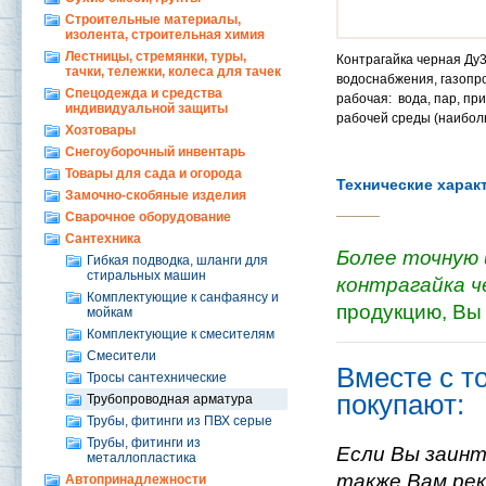
Строительные материалы,
изолента, строительная химия
Лестницы, стремянки, туры,
Контрагайка черная Ду
тачки, тележки, колеса для тачек
водоснабжения, газопро
Спецодежда и средства
рабочая: вода, пар, пр
индивидуальной защиты
рабочей среды (наиболь
Хозтовары
Снегоуборочный инвентарь
Товары для сада и огорода
Технические харак
Замочно-скобяные изделия
Сварочное оборудование
Сантехника
Более точную 
Гибкая подводка, шланги для
стиральных машин
контрагайка ч
Комплектующие к санфаянсу и
продукцию, Вы
мойкам
Комплектующие к смесителям
Смесители
Вместе с т
Тросы сантехнические
покупают:
Трубопроводная арматура
Трубы, фитинги из ПВХ серые
Трубы, фитинги из
Если Вы заинт
металлопластика
также Вам ре
Автопринадлежности