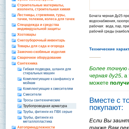
Строительные материалы,
изолента, строительная химия
Лестницы, стремянки, туры,
Бочата черная Ду25 пр
тачки, тележки, колеса для тачек
водоснабжения, газопро
Спецодежда и средства
рабочая: вода, пар, пр
индивидуальной защиты
рабочей среды (наиболь
Хозтовары
Снегоуборочный инвентарь
Товары для сада и огорода
Технические харак
Замочно-скобяные изделия
Сварочное оборудование
Сантехника
Более точную 
Гибкая подводка, шланги для
стиральных машин
черная ду25
, 
Комплектующие к санфаянсу и
можете
получи
мойкам
Комплектующие к смесителям
Смесители
Вместе с т
Тросы сантехнические
покупают:
Трубопроводная арматура
Трубы, фитинги из ПВХ серые
Трубы, фитинги из
Если Вы заинт
металлопластика
также Вам ре
Автопринадлежности