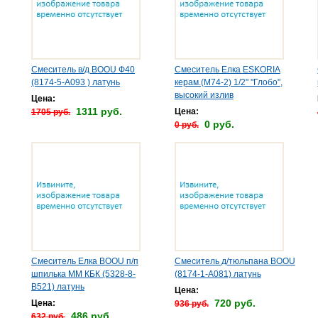
Смеситель в/д BOOU Ф40
Смеситель Елка ESKORIA
(8174-5-А093 ) латунь
керам.(М74-2) 1/2" "Глобо",
высокий излив
Цена:
1311 руб.
Цена:
1705 руб.
0 руб.
0 руб.
Смеситель Елка BOOU п/п
Смеситель д/тюльпана BOOU
шпилька ММ КБК (5328-8-
(8174-1-А081) латунь
В521) латунь
Цена:
720 руб.
Цена:
936 руб.
486 руб.
632 руб.