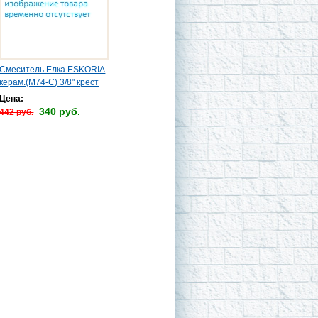
Смеситель Елка ESKORIA
керам.(М74-С) 3/8" крест
Цена:
340 руб.
442 руб.