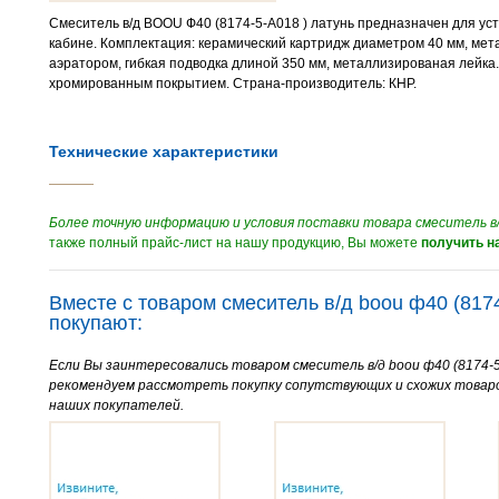
Смеситель в/д BOOU Ф40 (8174-5-А018 ) латунь предназначен для уст
кабине. Комплектация: керамический картридж диаметром 40 мм, мета
аэратором, гибкая подводка длиной 350 мм, металлизированая лейка.
хромированным покрытием. Страна-производитель: КНР.
Технические характеристики
Более точную информацию и условия поставки товара смеситель в/д
также полный прайс-лист на нашу продукцию, Вы можете
получить на
Вместе с товаром смеситель в/д boou ф40 (817
покупают:
Если Вы заинтересовались товаром смеситель в/д boou ф40 (8174-5
рекомендуем рассмотреть покупку сопутствующих и схожих товар
наших покупателей.