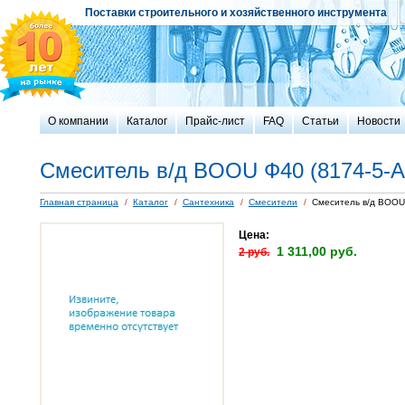
Поставки строительного и хозяйственного инструмента
О компании
Каталог
Прайс-лист
FAQ
Статьи
Новости
Смеситель в/д BOOU Ф40 (8174-5-А
Главная страница
/
Каталог
/
Сантехника
/
Смесители
/
Смеситель в/д BOOU 
Цена:
1 311,00 руб.
2 руб.