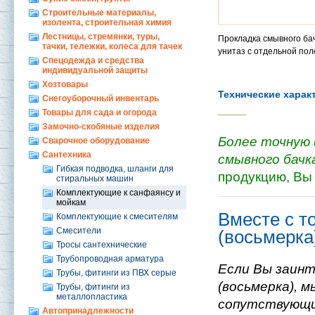
Строительные материалы,
изолента, строительная химия
Лестницы, стремянки, туры,
Прокладка смывного бач
тачки, тележки, колеса для тачек
унитаз с отдельной пол
Спецодежда и средства
индивидуальной защиты
Хозтовары
Технические харак
Снегоуборочный инвентарь
Товары для сада и огорода
Замочно-скобяные изделия
Более точную 
Сварочное оборудование
Сантехника
смывного бачк
Гибкая подводка, шланги для
продукцию, Вы
стиральных машин
Комплектующие к санфаянсу и
мойкам
Вместе с т
Комплектующие к смесителям
Смесители
(восьмерка
Тросы сантехнические
Трубопроводная арматура
Если Вы заинт
Трубы, фитинги из ПВХ серые
(восьмерка), 
Трубы, фитинги из
металлопластика
сопутствующи
Автопринадлежности