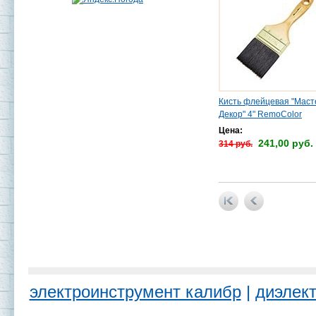
Кисть флейцевая "Маст
Декор" 4" RemoColor
Цена:
241,00 руб.
314 руб.
электроинструмент калибр
|
диэлект