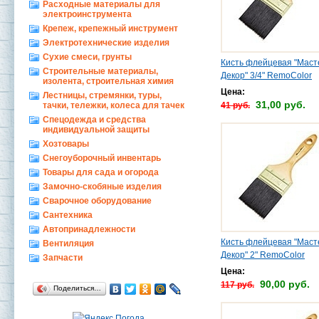
Расходные материалы для
электроинструмента
Крепеж, крепежный инструмент
Электротехнические изделия
Сухие смеси, грунты
Кисть флейцевая "Маст
Строительные материалы,
Декор" 3/4" RemoColor
изолента, строительная химия
Цена:
Лестницы, стремянки, туры,
31,00 руб.
тачки, тележки, колеса для тачек
41 руб.
Спецодежда и средства
индивидуальной защиты
Хозтовары
Снегоуборочный инвентарь
Товары для сада и огорода
Замочно-скобяные изделия
Сварочное оборудование
Сантехника
Автопринадлежности
Кисть флейцевая "Маст
Вентиляция
Декор" 2" RemoColor
Запчасти
Цена:
90,00 руб.
117 руб.
Поделиться…