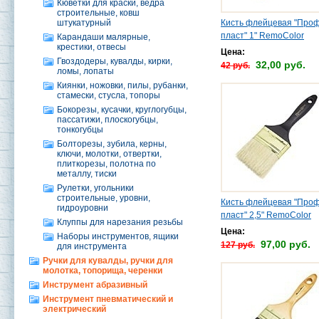
Кюветки для краски, ведра
строительные, ковш
штукатурный
Кисть флейцевая "Проф
пласт" 1" RemoColor
Карандаши малярные,
крестики, отвесы
Цена:
Гвоздодеры, кувалды, кирки,
32,00 руб.
42 руб.
ломы, лопаты
Киянки, ножовки, пилы, рубанки,
стамески, стусла, топоры
Бокорезы, кусачки, круглогубцы,
пассатижи, плоскогубцы,
тонкогубцы
Болторезы, зубила, керны,
ключи, молотки, отвертки,
плиткорезы, полотна по
металлу, тиски
Рулетки, угольники
строительные, уровни,
Кисть флейцевая "Проф
гидроуровни
пласт" 2,5" RemoColor
Клуппы для нарезания резьбы
Цена:
Наборы инструментов, ящики
97,00 руб.
127 руб.
для инструмента
Ручки для кувалды, ручки для
молотка, топорища, черенки
Инструмент абразивный
Инструмент пневматический и
электрический