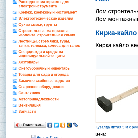
Расходные материалы для
электроинструмента
Лом строительн
Крепеж, крепежный инструмент
Лом монтажный
Электротехнические изделия
Сухие смеси, грунты
Строительные материалы,
Кирка-кайло
изолента, строительная химия
Лестницы, стремянки, туры,
Кирка кайло ве
тачки, тележки, колеса для тачек
Спецодежда и средства
индивидуальной защиты
Хозтовары
Снегоуборочный инвентарь
Товары для сада и огорода
Замочно-скобяные изделия
Сварочное оборудование
Сантехника
Автопринадлежности
Вентиляция
Запчасти
Поделиться…
Кувалда литая 5 кг с ру
Цена: