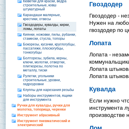
Кюветки для краски, ведра
Гвоздодер
строительные, ковш
штукатурный
Гвоздодер - не
Карандаши малярные,
крестики, отвесы
Нужен на любой
Гвоздодеры, кувалды, кирки,
ломы, лопаты
гвоздодер по ц
Киянки, ножовки, пилы, рубанки,
стамески, стусла, топоры
Лопата
Бокорезы, кусачки, круглогубцы,
пассатижи, плоскогубцы,
тонкогубцы
Лопата - незам
Болторезы, зубила, керны,
коммунальщика.
ключи, молотки, отвертки,
плиткорезы, полотна по
Лопата штыков
металлу, тиски
Лопата штыков
Рулетки, угольники
строительные, уровни,
гидроуровни
Кувалда
Клуппы для нарезания резьбы
Наборы инструментов, ящики
для инструмента
Если нужно что
Ручки для кувалды, ручки для
инструмента лу
молотка, топорища, черенки
производстве н
Инструмент абразивный
Инструмент пневматический и
электрический
Лом