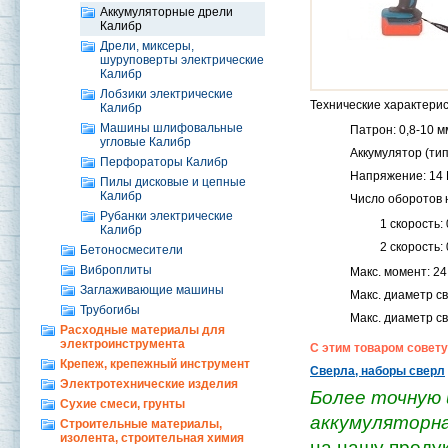
Аккумуляторные дрели
Калибр
Дрели, миксеры,
шуруповерты электрические
Калибр
Лобзики электрические
Технические характерис
Калибр
Машины шлифовальные
Патрон: 0,8-10 м
угловые Калибр
Аккумулятор (тип/
Перфораторы Калибр
Напряжение: 14 
Пилы дисковые и цепные
Калибр
Число оборотов 
Рубанки электрические
1 скорость:
Калибр
2 скорость:
Бетоносмесители
Виброплиты
Макс. момент: 24
Заглаживающие машины
Макс. диаметр св
Трубогибы
Макс. диаметр св
Расходные материалы для
электроинструмента
С этим товаром совету
Крепеж, крепежный инструмент
Сверла, наборы сверл
Электротехнические изделия
Более точную 
Сухие смеси, грунты
аккумуляторная
Строительные материалы,
изолента, строительная химия
на нашу проду