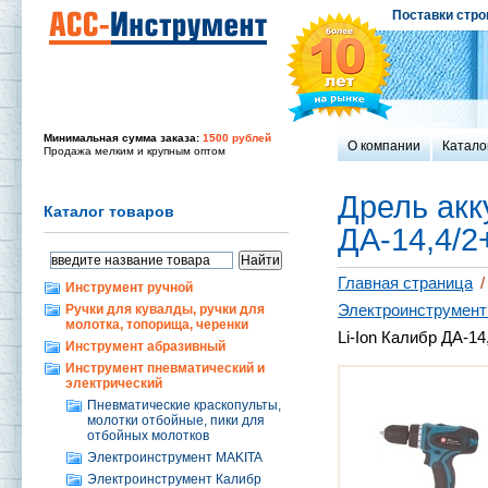
Поставки стро
Минимальная сумма заказа:
1500 рублей
О компании
Катало
Продажа мелким и крупным оптом
Дрель акк
Каталог товаров
ДА-14,4/2
Главная страница
/
Инструмент ручной
Электроинструмент
Ручки для кувалды, ручки для
молотка, топорища, черенки
Li-Ion Калибр ДА-14
Инструмент абразивный
Инструмент пневматический и
электрический
Пневматические краскопульты,
молотки отбойные, пики для
отбойных молотков
Электроинструмент MAKITA
Электроинструмент Калибр